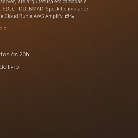
Observer) até arquitetura em camadas e
ra SDD, TDD, BMAD, Speckit e implante
le Cloud Run e AWS Amplify. 📘🚀
o a:
rtas às 20h
o livro